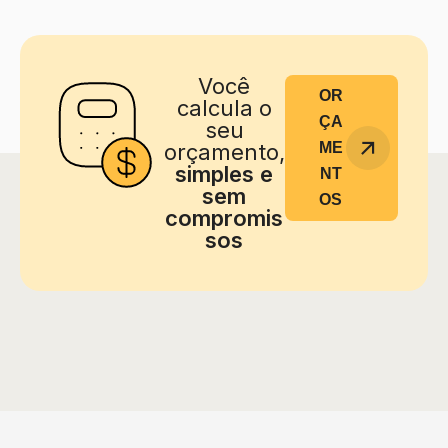
Você
OR
calcula o
ÇA
seu
orçamento,
ME
simples e
NT
sem
OS
compromis
sos