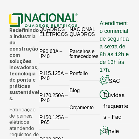
Atendiment
QUADROS
NACIONAL
Redefinindo
o comercial
ELÉTRICOS
QUADROS
a indústria
de segunda
da
a sexta de
construção
P90.63A –
Parceiros e
8h às 12h e
com
IP40
fornecedores
soluções
de 13h às
inovadoras,
17h.
tecnologia
P115.125A –
Portfolio
IP40
de ponta e
SAC
práticas
Blog
sustentávei
Dúvidas
P170.250A –
s.
IP40
frequente
Orçamento
Fabricação
de painéis
s - Faq
P150.125A –
elétricos
IP65
atendendo
Envie
requisitos de