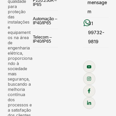
P220.250A –
qualidade
mensage
IP65
para
m
proteção
das
Automação –
instalações
IP40/IP65
31
e
equipament
99732-
os na área
Telecom –
9819
IP40/IP65
de
engenharia
elétrica,
proporciona
ndo à
sociedade
mais
segurança,
buscando a
melhoria
contínua
dos
processos e
a satisfação
dos clientes,